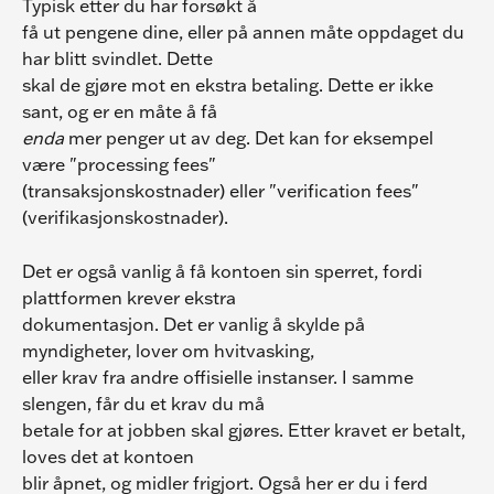
Typisk etter du har forsøkt å
få ut pengene dine, eller på annen måte oppdaget du 
har blitt svindlet. Dette
skal de gjøre mot en ekstra betaling. Dette er ikke 
sant, og er en måte å få
enda
 mer penger ut av deg. Det kan for eksempel 
være "processing fees"
(transaksjonskostnader) eller "verification fees" 
(verifikasjonskostnader).
Det er også vanlig å få kontoen sin sperret, fordi 
plattformen krever ekstra
dokumentasjon. Det er vanlig å skylde på 
myndigheter, lover om hvitvasking,
eller krav fra andre offisielle instanser. I samme 
slengen, får du et krav du må
betale for at jobben skal gjøres. Etter kravet er betalt, 
loves det at kontoen
blir åpnet, og midler frigjort. Også her er du i ferd 