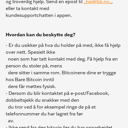
og troverdig hjelp. Send en epost til 
_hei@bb.no_
, 
eller ta kontakt med
kundesupportchatten i appen.
Hvordan kan du beskytte deg?
- Er du usikker på hva du holder på med, ikke få hjelp 
over nett. Spesielt ikke
  noen som har tatt kontakt med deg. Få hjelp fra en 
person du stoler på, mens
  dere sitter i samme rom. Bitcoinene dine er trygge 
hos Bare Bitcoin inntil
  dere får møttes fysisk.
- Dersom du blir kontaktet på e-post/Facebook, 
dobbeltsjekk du snakker med den
  du tror ved å for eksempel ringe de på et 
telefonnummer du har lagret fra før
  av.
- Ikke send fra deg bitcoin før du har opparbeidet 