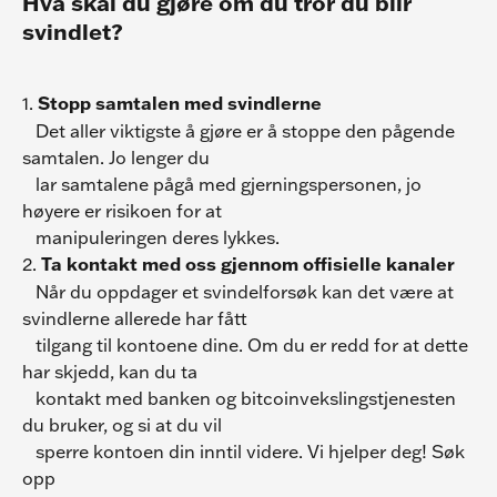
Hva skal du gjøre om du tror du blir 
svindlet?
1. 
Stopp samtalen med svindlerne
   Det aller viktigste å gjøre er å stoppe den pågende 
samtalen. Jo lenger du
   lar samtalene pågå med gjerningspersonen, jo 
høyere er risikoen for at
   manipuleringen deres lykkes.
2. 
Ta kontakt med oss gjennom offisielle kanaler
   Når du oppdager et svindelforsøk kan det være at 
svindlerne allerede har fått
   tilgang til kontoene dine. Om du er redd for at dette 
har skjedd, kan du ta
   kontakt med banken og bitcoinvekslingstjenesten 
du bruker, og si at du vil
   sperre kontoen din inntil videre. Vi hjelper deg! Søk 
opp