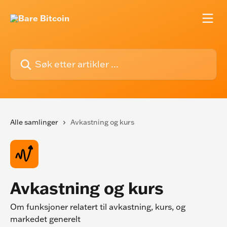
Gå til hovedinnhold
Søk etter artikler ...
Alle samlinger
Avkastning og kurs
Avkastning og kurs
Om funksjoner relatert til avkastning, kurs, og
markedet generelt